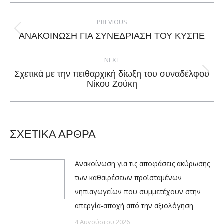
Facebook
X
Pinterest
LinkedIn
Post
navigation
PREVIOUS
Previous
ΑΝΑΚΟΙΝΩΣΗ ΓΙΑ ΣΥΝΕΔΡΙΑΣΗ ΤΟΥ ΚΥΣΠΕ
post:
NEXT
Σχετικά με την πειθαρχική δίωξη του συναδέλφου
Next
Νίκου Ζούκη
post:
ΣΧΕΤΙΚΑ ΑΡΘΡΑ
Ανακοίνωση για τις αποφάσεις ακύρωσης
των καθαιρέσεων προϊσταμένων
νηπιαγωγείων που συμμετέχουν στην
απεργία-αποχή από την αξιολόγηση
4 Αυγούστου 2026