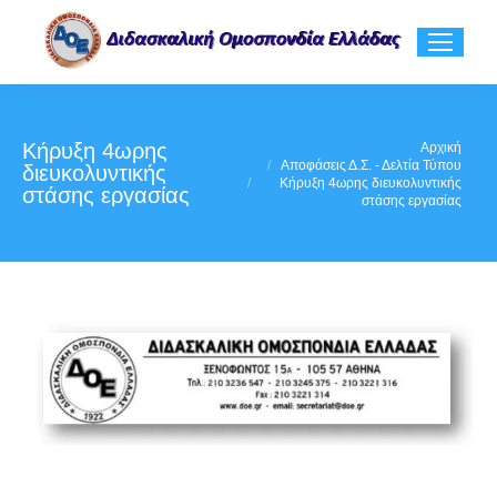
Κήρυξη 4ωρης
You are here:
Αρχική
Αποφάσεις Δ.Σ. - Δελτία Τύπου
διευκολυντικής
Κήρυξη 4ωρης διευκολυντικής
στάσης εργασίας
στάσης εργασίας