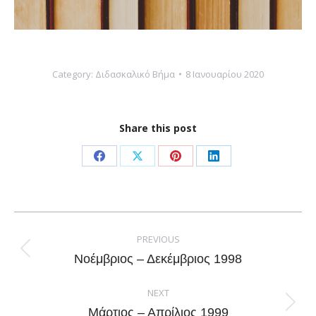
Category:
Διδασκαλικό Βήμα
8 Ιανουαρίου 2020
Share this post
Share
Share
Share
Share
on
on
on
on
Facebook
X
Pinterest
LinkedIn
Post
navigation
PREVIOUS
Previous
Νοέμβριος – Δεκέμβριος 1998
post:
NEXT
Next
Μάρτιος – Απρίλιος 1999