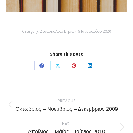
Category:
Διδασκαλικό Βήμα
9 Ιανουαρίου 2020
Share this post
Share
Share
Share
Share
on
on
on
on
Facebook
X
Pinterest
LinkedIn
Post
navigation
PREVIOUS
Previous
Οκτώβριος – Νοέμβριος – Δεκέμβριος 2009
post:
NEXT
Next
Απρίλιος – Μάϊος – Ιούνιος 2010