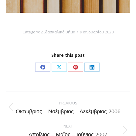
Category:
Διδασκαλικό Βήμα
9 Ιανουαρίου 2020
Share this post
Share
Share
Share
Share
on
on
on
on
Facebook
X
Pinterest
LinkedIn
Post
navigation
PREVIOUS
Previous
Οκτώβριος – Νοέμβριος – Δεκέμβριος 2006
post:
NEXT
Next
Απρίλιος – Μάϊος – Ιούνιος 2007