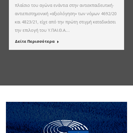
πλαίσιο του αγώνα ενάντια στην αντιεκπαιδευτική-
αντιεπιστημονική «αξιολόγηση» των νόμων 4692/20
και 4823/21, είχε από την πρώτη στιγμή καταδικάσει
την επιλογή του Υ.ΠΑΙ.Θ.Α.…
Δείτε Περισσότερα