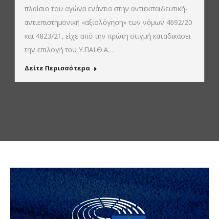
πλαίσιο του αγώνα ενάντια στην αντιεκπαιδευτική-
αντιεπιστημονική «αξιολόγηση» των νόμων 4692/20
και 4823/21, είχε από την πρώτη στιγμή καταδικάσει
την επιλογή του Υ.ΠΑΙ.Θ.Α.…
Δείτε Περισσότερα