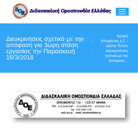
You are here:
Αρχική
Διευκρινήσεις σχετικά με την
Αποφάσεις Δ.Σ. -
απόφαση για 3ωρη στάση
Δελτία Τύπου
εργασίας την Παρασκευή
Διευκρινήσεις
σχετικά με την
16/3/2018
απόφαση…