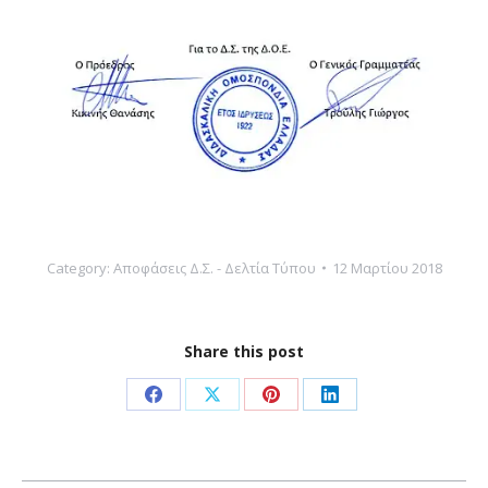
Category:
Αποφάσεις Δ.Σ. - Δελτία Τύπου
12 Μαρτίου 2018
Share this post
Share
Share
Share
Share
on
on
on
on
Facebook
X
Pinterest
LinkedIn