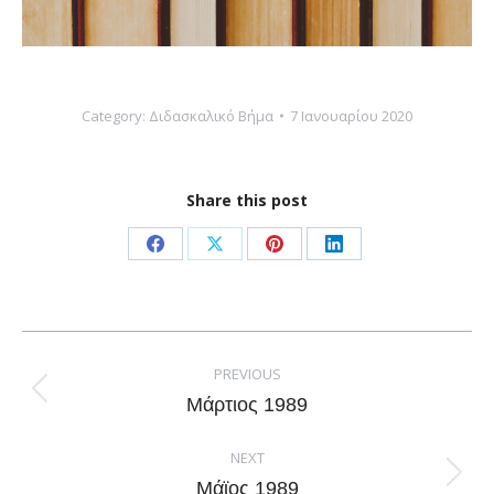
Category:
Διδασκαλικό Βήμα
7 Ιανουαρίου 2020
Share this post
Share
Share
Share
Share
on
on
on
on
Facebook
X
Pinterest
LinkedIn
Post
navigation
PREVIOUS
Previous
Μάρτιος 1989
post:
NEXT
Next
Μάϊος 1989