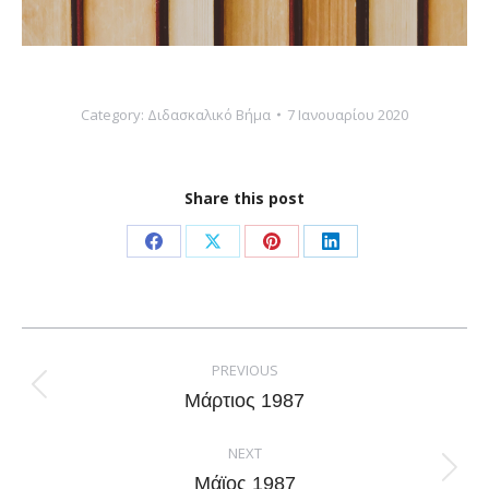
Category:
Διδασκαλικό Βήμα
7 Ιανουαρίου 2020
Share this post
Share
Share
Share
Share
on
on
on
on
Facebook
X
Pinterest
LinkedIn
Post
navigation
PREVIOUS
Previous
Μάρτιος 1987
post:
NEXT
Next
Μάϊος 1987