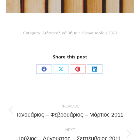
Category:
Διδασκαλικό Βήμα
9 Ιανουαρίου 2020
Share this post
Share
Share
Share
Share
on
on
on
on
Facebook
X
Pinterest
LinkedIn
Post
navigation
PREVIOUS
Previous
Ιανουάριος – Φεβρουάριος – Μάρτιος 2011
post:
NEXT
Next
Ιούλιος – Αύγουστος – Σεπτέμβριος 2011