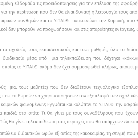
ρασμένη εβδομάδα τις προειδοποιήσεις για την επέλαση της σφοδρής
για την περίπτωση που δεν θα είναι δυνατή η λειτουργία τους από
αιρικών συνθηκών και το Υ.ΠΑΙ.Θ. ανακοινώνει την Κυριακή, που θ
τικοί δεν μπορούν να προχωρήσουν και στις απαραίτητες ενέργειες,
α τα σχολεία, τους εκπαιδευτικούς και τους μαθητές, όλο το διάσ
 διαδικασία μέσα από μια τηλεκπαίδευση που δέχτηκε «κόκκιν
ποίας το Υ.ΠΑΙ.Θ. ακόμα δεν έχει συμμορφωθεί πλήρως, απαιτεί με
ικούς (και τους μαθητές) που δεν διαθέτουν τεχνολογικό εξοπλι
ς που επιθυμούν να χρησιμοποιήσουν τον εξοπλισμό των σχολικών
καιρικών φαινομένων; Εγγυάται και καλύπτει το Υ.ΠΑΙ.Θ. την ασφαλή
τα παιδιά στο σπίτι; Τι θα γίνει με τους συναδέλφους που έχουν 
 θα γίνει τηλεκπαίδευση στις περιοχές που θα υπάρχουν διακοπές
απώλεια διδακτικών ωρών εξ αιτίας της κακοκαιρίας, τη στιγμή που 