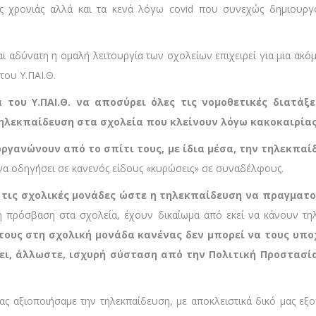
ς χρονιάς αλλά και τα κενά λόγω covid που συνεχώς δημιουρ
ίναι αδύνατη η ομαλή λειτουργία των σχολείων επιχειρεί για μια α
του Υ.ΠΑΙ.Θ.
ία του Υ.ΠΑΙ.Θ. να αποσύρει όλες τις νομοθετικές διατά
τηλεκπαίδευση στα σχολεία που κλείνουν λόγω κακοκαιρίας
οργανώνουν από το σπίτι τους, με ίδια μέσα, την τηλεκπαί
α οδηγήσει σε κανενός είδους «κυρώσεις» σε συναδέλφους.
ς τις σχολικές μονάδες ώστε η τηλεκπαίδευση να πραγματο
ή πρόσβαση στα σχολεία, έχουν δικαίωμα από εκεί να κάνουν τη
ους στη σχολική μονάδα κανένας δεν μπορεί να τους υπο
ει, άλλωστε, ισχυρή σύσταση από την Πολιτική Προστασία
ίας αξιοποιήσαμε την τηλεκπαίδευση, με αποκλειστικά δικό μας εξ