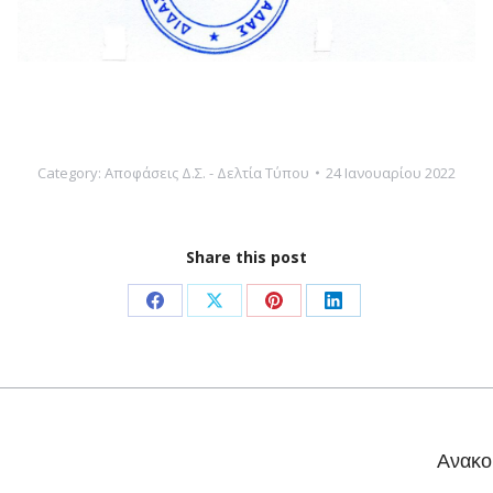
Category:
Αποφάσεις Δ.Σ. - Δελτία Τύπου
24 Ιανουαρίου 2022
Share this post
Share
Share
Share
Share
on
on
on
on
Facebook
X
Pinterest
LinkedIn
Next
Ανακοί
post: