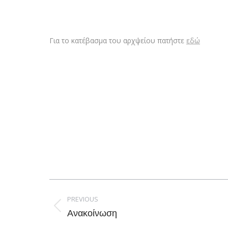
Για το κατέβασμα του αρχψείου πατήστε
εδώ
Post
navigation
PREVIOUS
Previous
Ανακοίνωση
post: