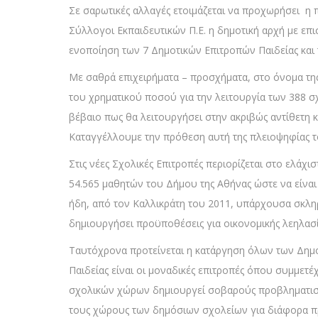
Σε σαρωτικές αλλαγές ετοιμάζεται να προχωρήσει η
Σύλλογοι Εκπαιδευτικών Π.Ε. η δημοτική αρχή με επ
ενοποίηση των 7 Δημοτικών Επιτροπών Παιδείας και
Με σαθρά επιχειρήματα – προσχήματα, στο όνομα της 
του χρηματικού ποσού για την λειτουργία των 388 σχο
βέβαιο πως θα λειτουργήσει στην ακριβώς αντίθετη
Καταγγέλλουμε την πρόθεση αυτή της πλειοψηφίας 
Στις νέες Σχολικές Επιτροπές περιορίζεται στο ελάχ
54.565 μαθητών του Δήμου της Αθήνας ώστε να είναι 
ήδη, από τον Καλλικράτη του 2011, υπάρχουσα σκληρ
δημιουργήσει προϋποθέσεις για οικονομικής λεηλασ
Ταυτόχρονα προτείνεται η κατάργηση όλων των Δημοτ
Παιδείας είναι οι μοναδικές επιτροπές όπου συμμετ
σχολικών χώρων δημιουργεί σοβαρούς προβληματισμ
τους χώρους των δημόσιων σχολείων για διάφορα 