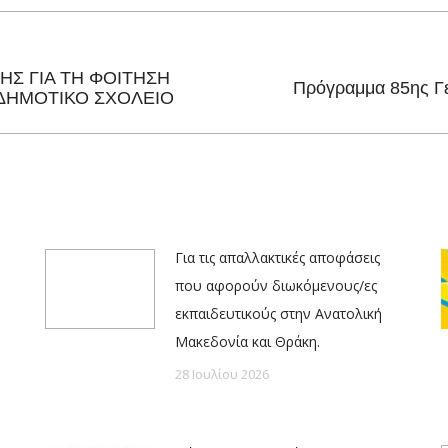
Facebook
X
Pinterest
LinkedIn
ΗΣ ΓΙΑ ΤΗ ΦΟΙΤΗΣΗ
Next
Πρόγραμμα 85ης Γε
ΔΗΜΟΤΙΚΟ ΣΧΟΛΕΙΟ
post:
Για τις απαλλακτικές αποφάσεις
που αφορούν διωκόμενους/ες
εκπαιδευτικούς στην Ανατολική
Μακεδονία και Θράκη.
28 Ιουλίου 2026