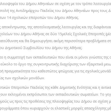
 πλειοψηφία του Δήμου Αθηναίων σε σχέση με τον τρόπο λειτουργί
ιστολή της Αντιδημάρχου Παιδείας του Δήμου Αθηναίων προς τους 
 των 14 σχολικών επιτροπών του Δήμου Αθήνας.
αποκέντρωσης, της αποτελεσματικής λειτουργίας και της διαφάνειας
λείων του Δήμου Αθήνας σε δύο 15μελείς Σχολικές Επιτροπές (μία για
 κατεύθυνση και θα δημιουργήσει ακόμη περισσότερα προβλήματα 
του Δημοτικού Συμβουλίου του Δήμου της Αθήνας.
ιστο η συμμετοχή των εκπαιδευτικών που είναι οι μόνοι γνώστες της
εύκολο το έργο της συγκεντρωτικής διαχείρισης των εξαιρετικά μειω
ή πραγματικότητα του καθεστώτος φτώχειας για τις σχολικές μονάδ
ίας των σχολικών μονάδων.
ικών Επιτροπών Παιδείας της κάθε Δημοτικής Ενότητας και η αντικα
έχουν εκλεγμένοι εκπρόσωποι των εκπαιδευτικών σωματείων. Το γεγ
ούς ως προς τις προθέσεις της πλειοψηφίας του Δήμου σε σχέση 
προγράμματα όπου κυριαρχούν οι ελαστικές μορφές απασχόλησης 