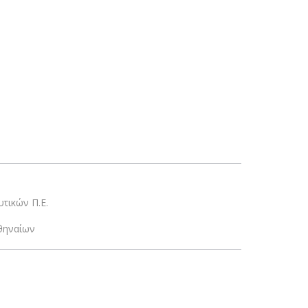
τικών Π.Ε.
θηναίων