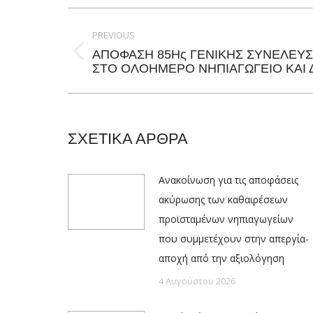
Post
navigation
PREVIOUS
ΑΠΟΦΑΣΗ 85Ης ΓΕΝΙΚΗΣ ΣΥΝΕΛΕΥΣ
Previous
ΣΤΟ ΟΛΟΗΜΕΡΟ ΝΗΠΙΑΓΩΓΕΙΟ ΚΑΙ 
post:
ΣΧΕΤΙΚΑ ΑΡΘΡΑ
Ανακοίνωση για τις αποφάσεις
ακύρωσης των καθαιρέσεων
προϊσταμένων νηπιαγωγείων
που συμμετέχουν στην απεργία-
αποχή από την αξιολόγηση
4 Αυγούστου 2026