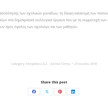
ρηματοδότησης των σχολικών μονάδων, τη δίκαιη κατανομή των πιστ
ολείων στα δημοκρατικά συλλογικά όργανα που με τη συμμετοχή τω
υν προς όφελος των σχολείων και των μαθητών.
Category:
Αποφάσεις Δ.Σ. - Δελτία Τύπου
23 Ιουνίου 2016
Share this post
Share
Share
Share
Share
on
on
on
on