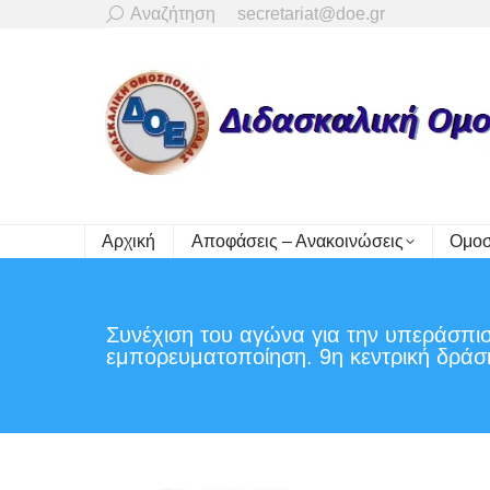
Search:
Αναζήτηση
secretariat@doe.gr
Αρχική
Αποφάσεις – Ανακοινώσεις
Ομοσ
Συνέχιση του αγώνα για την υπεράσπισ
εμπορευματοποίηση. 9η κεντρική δράση