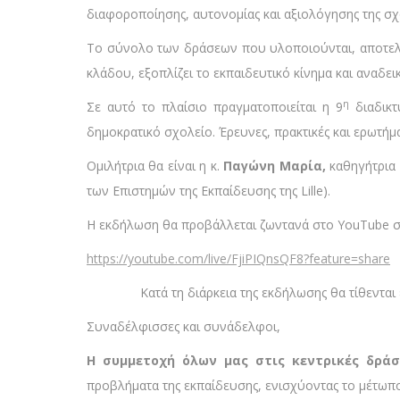
διαφοροποίησης, αυτονομίας και αξιολόγησης της σχ
Το σύνολο των δράσεων που υλοποιούνται, αποτελού
κλάδου, εξοπλίζει το εκπαιδευτικό κίνημα και αναδει
η
Σε αυτό το πλαίσιο πραγματοποιείται η 9
διαδικτ
δημοκρατικό σχολείο. Έρευνες, πρακτικές και ερωτήμ
Ομιλήτρια θα είναι η κ.
Παγώνη Μαρία,
καθηγήτρια 
των Επιστημών της Εκπαίδευσης της Lille).
Η εκδήλωση θα προβάλλεται ζωντανά στο YouTube 
https://youtube.com/live/FjiPIQnsQF8?feature=share
Κατά τη διάρκεια της εκδήλωσης θα τίθενται ε
Συναδέλφισσες και συνάδελφοι,
Η συμμετοχή όλων μας στις κεντρικές δράσ
προβλήματα της εκπαίδευσης, ενισχύοντας το μέτωπ