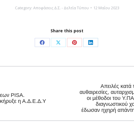
Category:
Αποφάσεις Δ.Σ. - Δελτία Τύπου
12 Μαΐου 2023
Share this post
Share
Share
Share
Share
on
on
on
on
Facebook
X
Pinterest
LinkedIn
Απειλές κατά 
αυθαιρεσίες, αυταρχισ
σεων PISA.
Next
οι μέθοδοι του Υ.ΠΑ
κήρυξε η Α.Δ.Ε.Δ.Υ
διαγνωστικού χα
post:
έδωσαν ηχηρή απάντη