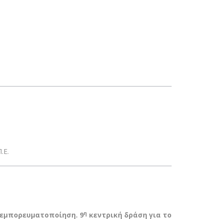
.Ε.
η
 εμπορευματοποίηση. 9
κεντρική δράση για το