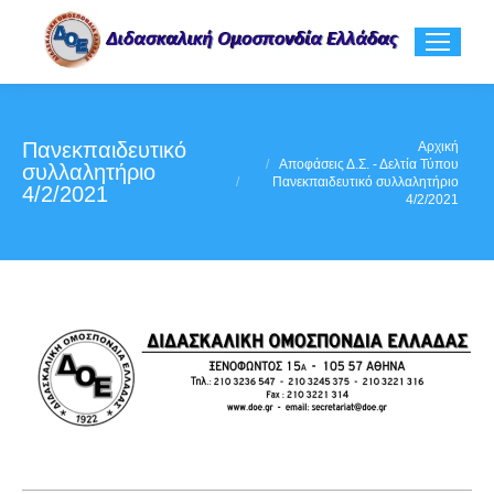
Πανεκπαιδευτικό
You are here:
Αρχική
Αποφάσεις Δ.Σ. - Δελτία Τύπου
συλλαλητήριο
Πανεκπαιδευτικό συλλαλητήριο
4/2/2021
4/2/2021