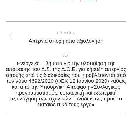
Share
Share
Share
Share
on
on
on
on
Facebook
X
Pinterest
LinkedIn
Post
navigation
PREVIOUS
Previous
Απεργία αποχή από αξιολόγηση
post:
NEXT
Ενέργειες – βήματα για την υλοποίηση της
απόφασης του Δ.Σ. της Δ.Ο.Ε. για κήρυξη απεργίας
αποχής από τις διαδικασίες που προβλέπονται από
τον νόμο 4692/2020 (ΦΕΚ 12 Ιουνίου 2020) καθώς
Next
και από την Υπουργική Απόφαση «Συλλογικός
post:
προγραμματισμός, εσωτερική και εξωτερική
αξιολόγηση των σχολικών μονάδων ως προς το
εκπαιδευτικό τους έργο»