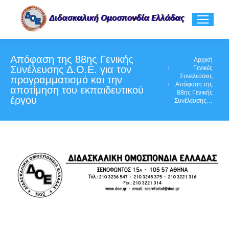
Απόφαση της 88ης Γενικής
You are here:
Αρχική
Συνέλευσης Δ.Ο.Ε. για τον
Γενικές
Συνελεύσεις
προγραμματισμό και την
Απόφαση της
αποτίμηση του εκπαιδευτικού
88ης Γενικής
έργου
Συνέλευσης…