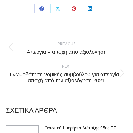
Share
Share
Share
Share
on
on
on
on
Facebook
X
Pinterest
LinkedIn
Post
navigation
PREVIOUS
Previous
Απεργία – αποχή από αξιολόγηση
post:
NEXT
Γνωμοδότηση νομικής συμβούλου για απεργία –
Next
αποχή από την αξιολόγηση 2021
post:
ΣΧΕΤΙΚΑ ΑΡΘΡΑ
Οριστική Ημερήσια Διάταξης 95ης Γ.Σ.