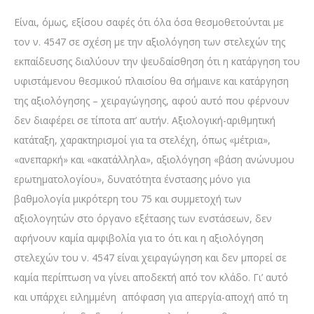
Είναι, όμως, εξίσου σαφές ότι όλα όσα θεσμοθετούνται με
τον ν. 4547 σε σχέση με την αξιολόγηση των στελεχών της
εκπαίδευσης διαλύουν την ψευδαίσθηση ότι η κατάργηση του
υφιστάμενου θεσμικού πλαισίου θα σήμαινε και κατάργηση
της αξιολόγησης – χειραγώγησης, αφού αυτό που φέρνουν
δεν διαφέρει σε τίποτα απ’ αυτήν. Αξιολογική-αριθμητική
κατάταξη, χαρακτηρισμοί για τα στελέχη, όπως «μέτρια»,
«ανεπαρκή» και «ακατάλληλα», αξιολόγηση «βάση ανώνυμου
ερωτηματολογίου», δυνατότητα ένστασης μόνο για
βαθμολογία μικρότερη του 75 και συμμετοχή των
αξιολογητών στο όργανο εξέτασης των ενστάσεων, δεν
αφήνουν καμία αμφιβολία για το ότι και η αξιολόγηση
στελεχών του ν. 4547 είναι χειραγώγηση και δεν μπορεί σε
καμία περίπτωση να γίνει αποδεκτή από τον κλάδο. Γι’ αυτό
και υπάρχει ειλημμένη απόφαση για απεργία-αποχή από τη