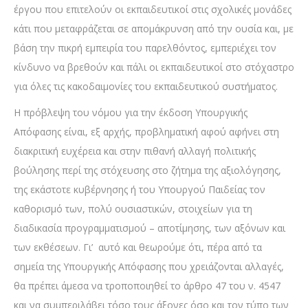
έργου που επιτελούν οι εκπαιδευτικοί στις σχολικές μονάδες
κάτι που μεταφράζεται σε απομάκρυνση από την ουσία και, με
βάση την πικρή εμπειρία του παρελθόντος, εμπεριέχει τον
κίνδυνο να βρεθούν και πάλι οι εκπαιδευτικοί στο στόχαστρο
για όλες τις κακοδαιμονίες του εκπαιδευτικού συστήματος.
Η πρόβλεψη του νόμου για την έκδοση Υπουργικής
Απόφασης είναι, εξ αρχής, προβληματική αφού αφήνει στη
διακριτική ευχέρεια και στην πιθανή αλλαγή πολιτικής
βούλησης περί της στόχευσης στο ζήτημα της αξιολόγησης,
της εκάστοτε κυβέρνησης ή του Υπουργού Παιδείας τον
καθορισμό των, πολύ ουσιαστικών, στοιχείων για τη
διαδικασία προγραμματισμού – αποτίμησης, των αξόνων και
των εκθέσεων. Γι’ αυτό και θεωρούμε ότι, πέρα από τα
σημεία της Υπουργικής Απόφασης που χρειάζονται αλλαγές,
θα πρέπει άμεσα να τροποποιηθεί το άρθρο 47 του ν. 4547
και να συμπεριλάβει τόσο τους άξονες όσο και τον τύπο των