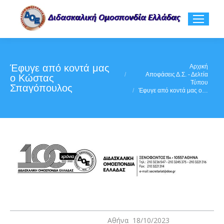
Έφυγε από κοντά μας
You are here:
Αρχική
Αποφάσεις Δ.Σ. - Δελτία
ο Κώστας
Τύπου
Σπαγόπουλος
Έφυγε από κοντά μας ο…
Αθήνα 18/10/2023