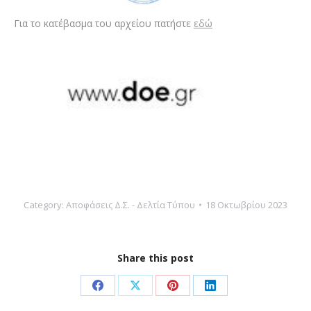
Για το κατέβασμα του αρχείου πατήστε
εδώ
Category:
Αποφάσεις Δ.Σ. - Δελτία Τύπου
18 Οκτωβρίου 2023
Share this post
Share
Share
Share
Share