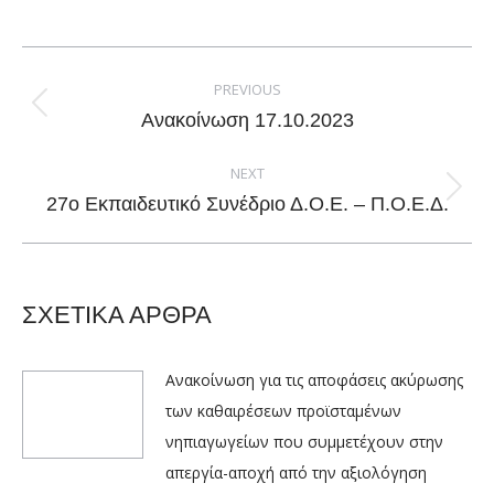
on
on
on
on
Facebook
X
Pinterest
LinkedIn
Post
navigation
PREVIOUS
Previous
Ανακοίνωση 17.10.2023
post:
NEXT
Next
27ο Εκπαιδευτικό Συνέδριο Δ.Ο.Ε. – Π.Ο.Ε.Δ.
post:
ΣΧΕΤΙΚΑ ΑΡΘΡΑ
Ανακοίνωση για τις αποφάσεις ακύρωσης
των καθαιρέσεων προϊσταμένων
νηπιαγωγείων που συμμετέχουν στην
απεργία-αποχή από την αξιολόγηση